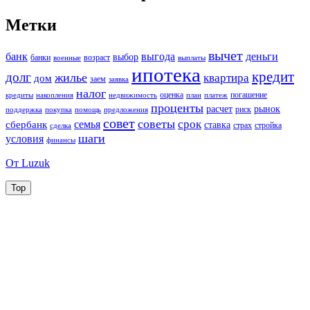
Метки
вычет
банк
выгода
деньги
выбор
банки
возраст
военные
выплаты
ипотека
кредит
долг
жилье
квартира
дом
заем
заявка
налог
оценка
погашение
кредиты
накопления
недвижимость
план
платеж
проценты
расчет
рынок
риск
поддержка
покупка
помощь
предложения
совет
советы
срок
семья
сбербанк
ставка
страх
стройка
сделка
шаги
условия
финансы
От Luzuk
Top