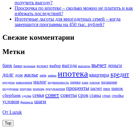
получить выгоду?
Просрочка по ипотеке – сколько можно не платить и как
избежать последствий?
Ипотечные льготы для многодетных семей – когда
завершится программа на 450 тыс. рублей?
Свежие комментарии
Метки
вычет
банк
выгода
деньги
выбор
банки
возраст
военные
выплаты
ипотека
кредит
долг
жилье
квартира
дом
заем
заявка
налог
оценка
погашение
кредиты
накопления
недвижимость
план
платеж
проценты
расчет
рынок
риск
поддержка
покупка
помощь
предложения
совет
советы
срок
семья
сбербанк
ставка
страх
стройка
сделка
шаги
условия
финансы
От Luzuk
Top