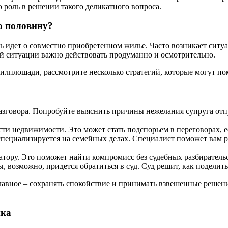
 роль в решении такого деликатного вопроса.
ую половину?
ь идет о совместно приобретенном жилье. Часто возникает ситуа
ой ситуации важно действовать продуманно и осмотрительно.
илплощади, рассмотрите несколько стратегий, которые могут по
азговора. Попробуйте выяснить причины нежелания супруга отп
и недвижимости. Это может стать подспорьем в переговорах, ес
специализируется на семейных делах. Специалист поможет вам р
тору. Это поможет найти компромисс без судебных разбирательст
 возможно, придется обратиться в суд. Суд решит, как поделит
лавное – сохранять спокойствие и принимать взвешенные решен
ика