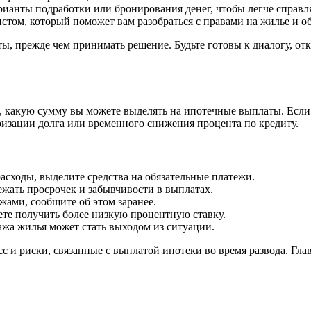
ианты подработки или бронирования денег, чтобы легче справля
том, который поможет вам разобраться с правами на жилье и об
ты, прежде чем принимать решение. Будьте готовы к диалогу, о
 какую сумму вы можете выделять на ипотечные выплаты. Если в
ризации долга или временного снижения процента по кредиту.
асходы, выделите средства на обязательные платежи.
жать просрочек и забывчивости в выплатах.
жами, сообщите об этом заранее.
те получить более низкую процентную ставку.
ажа жилья может стать выходом из ситуации.
и риски, связанные с выплатой ипотеки во время развода. Главн