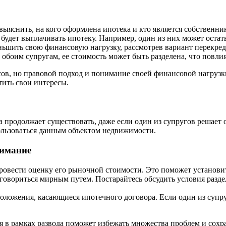
ыяснить, на кого оформлена ипотека и кто является собственн
будет выплачивать ипотеку. Например, один из них может остать
ьшить свою финансовую нагрузку, рассмотрев вариант перекред
боим супругам, ее стоимость может быть разделена, что повлияет
сов, но правовой подход и понимание своей финансовой нагрузк
тить свои интересы.
 продолжает существовать, даже если один из супругов решает о
пользоваться данным объектом недвижимости.
нимание
ровести оценку его рыночной стоимости. Это поможет установит
овориться мирным путем. Постарайтесь обсудить условия разде
ложения, касающиеся ипотечного договора. Если один из супруг
я в рамках развода поможет избежать множества проблем и сохр