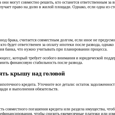
да они могут совместно решить, кто останется ответственным за
лучает право на долю в жилой площади. Однако, если одна из с
иод брака, считается совместным долгом, если иное не предусм
кто будет ответственен за оплату ипотеки после развода, однако
сия банка, что нужно учитывать при планировании процесса.
роцесс, который требует особого внимания и юридической подд
анить финансовую стабильность после развода.
рять крышу над головой
и ипотечного кредита. Уточните все детали: остаток задолженно
ади и выполнения обязательств.
ть совместного погашения кредита или раздела имущества, что
ефинансирования, чтобы снизить ежемесячные платежи или изме